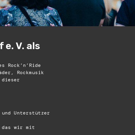
e. V. als
es Rock’n’Ride
äder, Rockmusik
 dieser
 und Unterstützer
 das wir mit