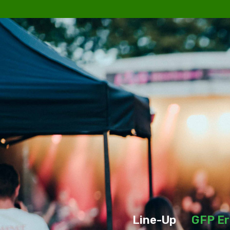
Line-Up
GFP Er