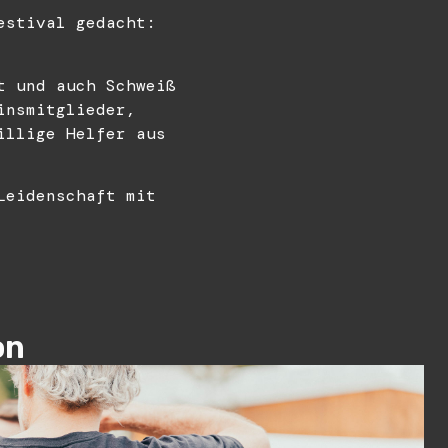
estival gedacht:
t und auch Schweiß
insmitglieder,
illige Helfer aus
Leidenschaft mit
on